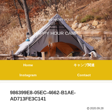
Outside is HAPPY HOUR
HAPPY HOUR CAMP
Home
キャンプ関連
Instagram
Contact
986399E8-05EC-4662-B1AE-
AD713FE3C141
2020.09.28