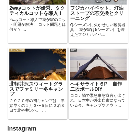
2wayコットが優秀、タク
フジカハイペット、灯油
ティカルコットを導入！
ストーブの芯交換とクリ
ーニング
2wayコット導入で我が家のコッ
ト問題が解決！ コット問題とは
冬シーズンに欠かせない暖房器
何か？ ...
具。 我が家は5シーズン目を迎
えたフジカハイペ...
キャンプ場
DIY
北軽井沢スウィートグラ
ヘキサライト６P 自作
スでファミリー冬キャン
二股ポールDIY
プ
コロナ禍で緊急事態宣言が出さ
れ、日本中が外出自粛になって
２０２０年の初キャンプは、年
いる今。キャンプやアウト...
始早々の１月３〜５日に２泊３
日で北軽井沢へ。 ...
Instagram