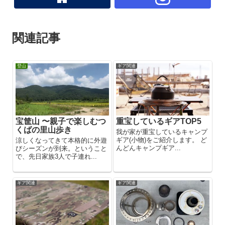
関連記事
登山
ギア関連
宝筐山 〜親子で楽しむつ
重宝しているギアTOP5
くばの里山歩き
我が家が重宝しているキャンプ
ギア(小物)をご紹介します。 ど
涼しくなってきて本格的に外遊
んどんキャンプギア...
びシーズンが到来。ということ
で、先日家族3人で子連れ...
ギア関連
ギア関連