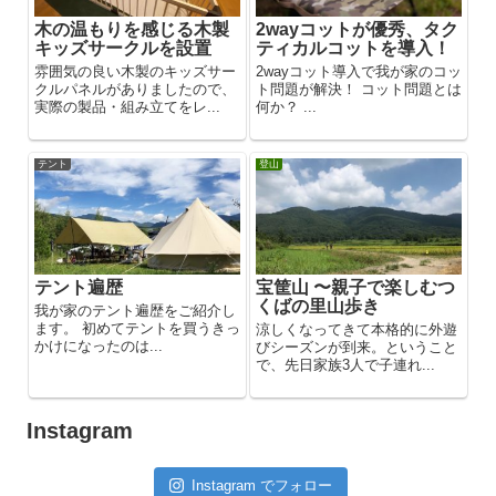
木の温もりを感じる木製
2wayコットが優秀、タク
キッズサークルを設置
ティカルコットを導入！
雰囲気の良い木製のキッズサー
2wayコット導入で我が家のコッ
クルパネルがありましたので、
ト問題が解決！ コット問題とは
実際の製品・組み立てをレ...
何か？ ...
テント
登山
テント遍歴
宝筐山 〜親子で楽しむつ
くばの里山歩き
我が家のテント遍歴をご紹介し
ます。 初めてテントを買うきっ
涼しくなってきて本格的に外遊
かけになったのは...
びシーズンが到来。ということ
で、先日家族3人で子連れ...
Instagram
Instagram でフォロー