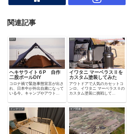
関連記事
DIY
DIY
ヘキサライト６P 自作
イワタニ マーベラスⅡを
二股ポールDIY
カスタム塗装してみた
コロナ禍で緊急事態宣言が出さ
アウトドアで人気のカセットコ
れ、日本中が外出自粛になって
ンロ、イワタニ マーベラスⅡの
いる今。キャンプやアウト...
カスタム塗装に挑戦して...
インテリア
ギア関連