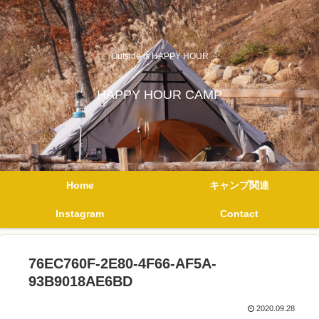
Outside is HAPPY HOUR
HAPPY HOUR CAMP
Home
キャンプ関連
Instagram
Contact
76EC760F-2E80-4F66-AF5A-
93B9018AE6BD
2020.09.28