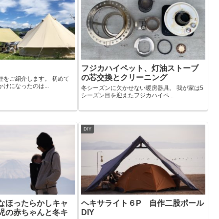
フジカハイペット、灯油ストーブ
の芯交換とクリーニング
歴をご紹介します。 初めて
けになったのは...
冬シーズンに欠かせない暖房器具。 我が家は5
シーズン目を迎えたフジカハイペ...
DIY
なほったらかしキャ
ヘキサライト６P 自作二股ポール
児の赤ちゃんと冬キ
DIY