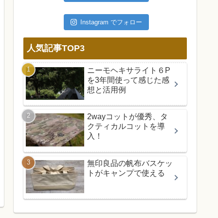
Instagram でフォロー
人気記事TOP3
ニーモヘキサライト６P
を3年間使って感じた感
想と活用例
2wayコットが優秀、タ
クティカルコットを導
入！
無印良品の帆布バスケッ
トがキャンプで使える