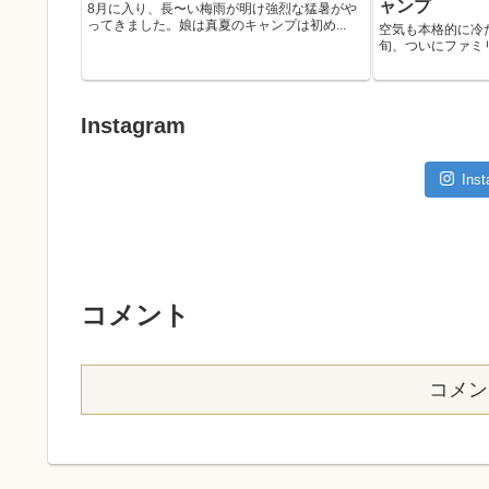
ャンプ
8月に入り、長〜い梅雨が明け強烈な猛暑がや
ってきました。娘は真夏のキャンプは初め...
空気も本格的に冷
旬、ついにファミリ
Instagram
In
コメント
コメン