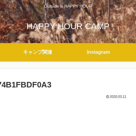
Outside is HAPPY HOUR
HAPPY HOUR CAMP
キャンプ関連
Instagram
E74B1FBDF0A3
2020.03.11