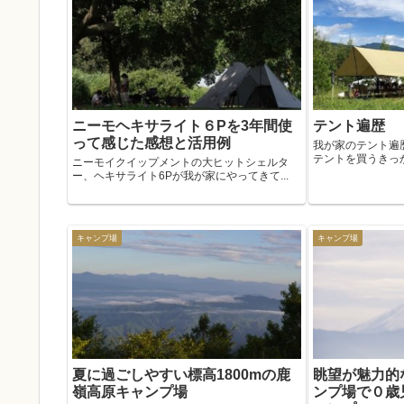
ニーモヘキサライト６Pを3年間使
テント遍歴
って感じた感想と活用例
我が家のテント遍
テントを買うきっか
ニーモイクイップメントの大ヒットシェルタ
ー、ヘキサライト6Pが我が家にやってきて...
キャンプ場
キャンプ場
夏に過ごしやすい標高1800mの鹿
眺望が魅力的
嶺高原キャンプ場
ンプ場で０歳