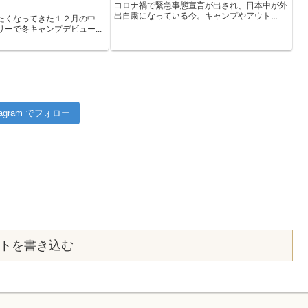
コロナ禍で緊急事態宣言が出され、日本中が外
出自粛になっている今。キャンプやアウト...
たくなってきた１２月の中
ーで冬キャンプデビュー...
stagram でフォロー
トを書き込む