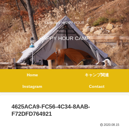
Outside is HAPPY HOUR
HAPPY HOUR CAMP
Home
キャンプ関連
Instagram
Contact
4625ACA9-FC56-4C34-8AAB-
F72DFD764921
2020.08.15