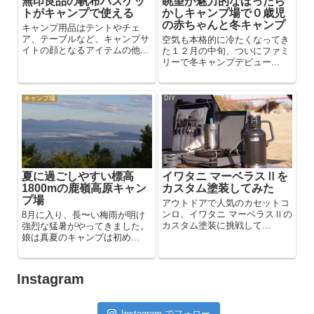
無印良品の帆布バスケッ
眺望が魅力的なほったら
トがキャンプで使える
かしキャンプ場で０歳児
の赤ちゃんと冬キャンプ
キャンプ用品はテントやチェ
ア、テーブルなど、キャンプサ
空気も本格的に冷たくなってき
イトの顔となるアイテムの他...
た１２月の中旬、ついにファミ
リーで冬キャンプデビュー...
キャンプ場
DIY
夏に過ごしやすい標高
イワタニ マーベラスⅡを
1800mの鹿嶺高原キャン
カスタム塗装してみた
プ場
アウトドアで人気のカセットコ
ンロ、イワタニ マーベラスⅡの
8月に入り、長〜い梅雨が明け
カスタム塗装に挑戦して...
強烈な猛暑がやってきました。
娘は真夏のキャンプは初め...
Instagram
Instagram でフォロー