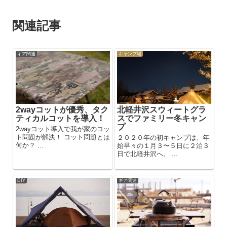
関連記事
ギア関連
キャンプ場
2wayコットが優秀、タク
北軽井沢スウィートグラ
ティカルコットを導入！
スでファミリー冬キャン
プ
2wayコット導入で我が家のコッ
ト問題が解決！ コット問題とは
２０２０年の初キャンプは、年
何か？ ...
始早々の１月３〜５日に２泊３
日で北軽井沢へ。 ...
DIY
ギア関連