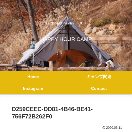
Outside is HAPPY HOUR
HAPPY HOUR CAMP
Home
キャンプ関連
Instagram
Contact
D259CEEC-DD81-4B46-BE41-
756F72B262F0
2020.03.11