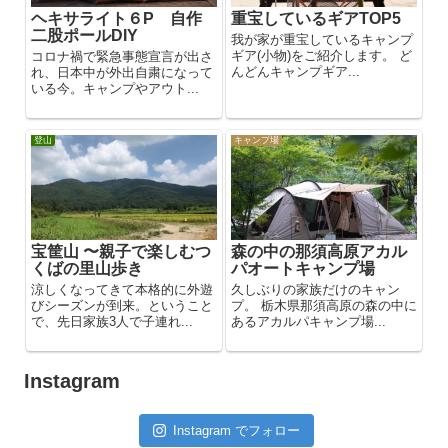
ヘキサライト６P 自作
重宝しているギアTOP5
二股ポールDIY
我が家が重宝しているキャンプ
ギア(小物)をご紹介します。 ど
コロナ禍で緊急事態宣言が出さ
んどんキャンプギア...
れ、日本中が外出自粛になって
いる今。キャンプやアウト...
登山
キャンプ場
宝筐山 〜親子で楽しむつ
森の中の那須高原アカル
くばの里山歩き
パオートキャンプ場
涼しくなってきて本格的に外遊
久しぶりの家族だけのキャン
びシーズンが到来。ということ
プ。 栃木県那須高原の森の中に
で、先日家族3人で子連れ...
あるアカルパキャンプ場...
Instagram
Instagram でフォロー